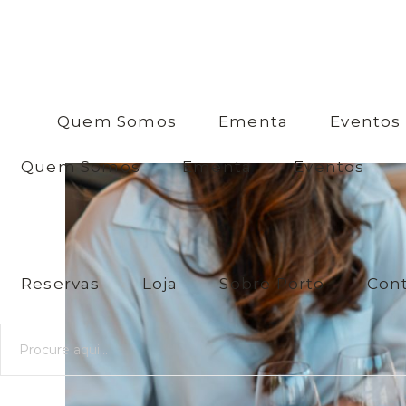
anos?
Sim / Yes
Não / No
Quem Somos
Ementa
Eventos
Quem Somos
Ementa
Eventos
Reservas
Loja
Sobre Porto
Con