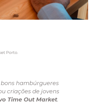
et Porto.
om bons hambúrgueres
u criações de jovens
vo Time Out Market
.