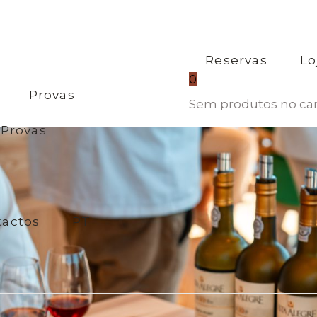
Reservas
Lo
0
Provas
Sem produtos no car
Provas
tactos
PT