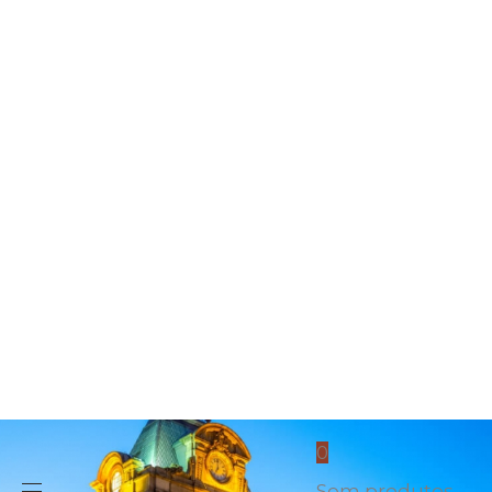
confirm
you're over
18?
Para
visualizar
este sítio
Web, é
necessário
ter mais de
18 anos.
Confirma
que tem
mais de 18
anos?
Sim / Yes
Não / No
0
Sem produtos