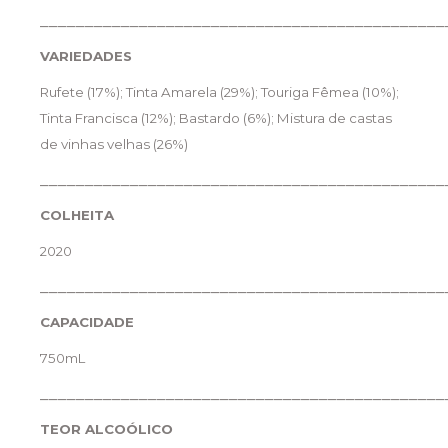
_____________________________________________
VARIEDADES
Rufete (17%); Tinta Amarela (29%); Touriga Fêmea (10%);
Tinta Francisca (12%); Bastardo (6%); Mistura de castas
de vinhas velhas (26%)
_____________________________________________
COLHEITA
2020
_____________________________________________
CAPACIDADE
750mL
_____________________________________________
TEOR ALCOÓLICO