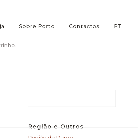
ja
Sobre Porto
Contactos
PT
rinho.
Search
Região e Outros
Região do Douro