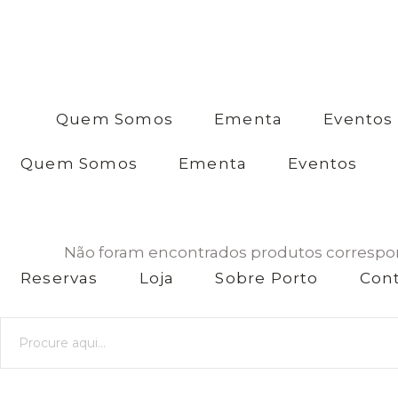
anos?
Sim / Yes
Não / No
Quem Somos
Ementa
Eventos
Quem Somos
Ementa
Eventos
Não foram encontrados produtos correspon
Reservas
Loja
Sobre Porto
Con