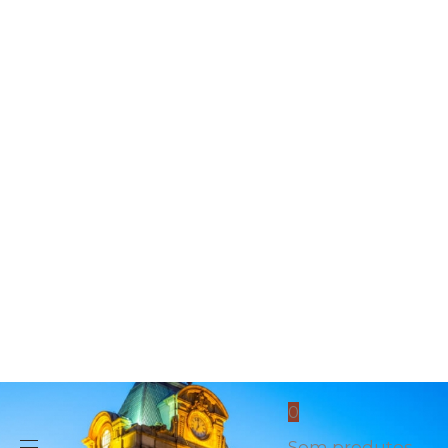
confirm
you're over
18?
Para
visualizar
este sítio
Web, é
necessário
ter mais de
18 anos.
Confirma
que tem
mais de 18
anos?
Sim / Yes
Não / No
0
Sem produtos